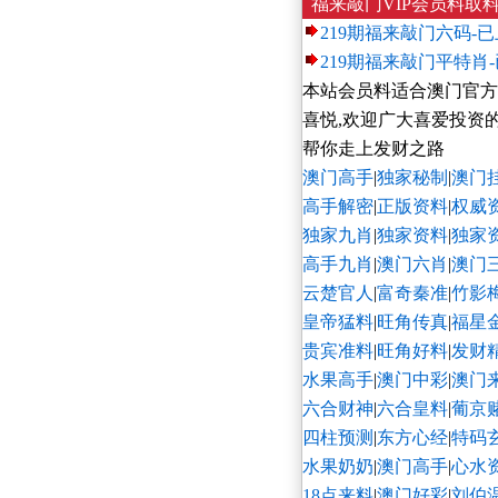
福来敲门VIP会员料取
219期福来敲门六码-
219期福来敲门平特肖
本站会员料适合澳门官方
喜悦,欢迎广大喜爱投资
帮你走上发财之路
澳门高手
|
独家秘制
|
澳门
高手解密
|
正版资料
|
权威
独家九肖
|
独家资料
|
独家
高手九肖
|
澳门六肖
|
澳门
云楚官人
|
富奇秦准
|
竹影
皇帝猛料
|
旺角传真
|
福星
贵宾准料
|
旺角好料
|
发财
水果高手
|
澳门中彩
|
澳门
六合财神
|
六合皇料
|
葡京
四柱预测
|
东方心经
|
特码
水果奶奶
|
澳门高手
|
心水
18点来料
|
澳门好彩
|
刘伯