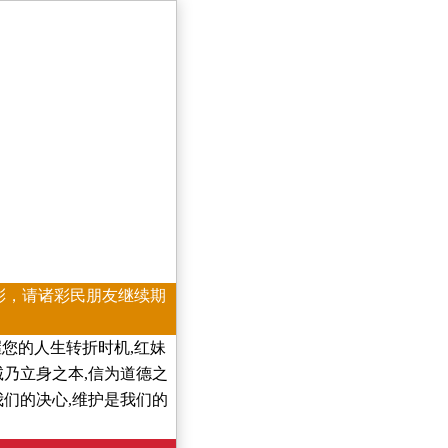
彩，请诸彩民朋友继续期
握您的人生转折时机,红妹
诚乃立身之本,信为道德之
我们的决心,维护是我们的