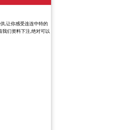
提供,让你感受连连中特的
着我们资料下注,绝对可以