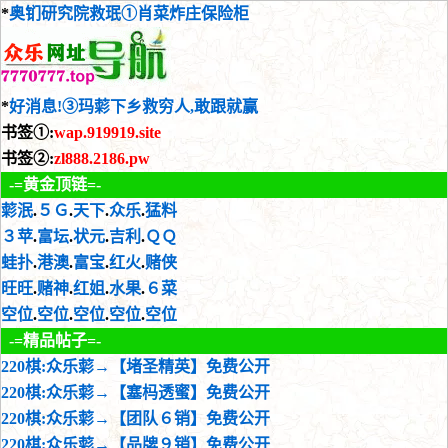
*
奥钔研究院救珉①肖菜炸庄保险柜
*
好消息!③玛𦹮下乡救穷人,敢跟就赢
书签①:
wap.919919.site
书签②:
zl888.2186.pw
-=黄金顶链=-
𦹮泯
.
５Ｇ
.
天下
.
众乐
.
猛料
３苹
.
富坛
.
状元
.
吉利
.
ＱＱ
蛙扑
.
港澳
.
富宝
.
红火
.
赌侠
旺旺
.
赌神
.
红姐
.
水果
.
６菜
空位
.
空位
.
空位
.
空位
.
空位
-=精品帖子=-
220棋:众乐𦹮→【堵圣精英】免费公开
220棋:众乐𦹮→【塞杩透蜜】免费公开
220棋:众乐𦹮→【团队６销】免费公开
220棋:众乐𦹮→【品牌９销】免费公开